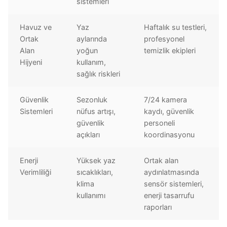
sistemleri
Havuz ve
Yaz
Haftalık su testleri,
Ortak
aylarında
profesyonel
Alan
yoğun
temizlik ekipleri
Hijyeni
kullanım,
sağlık riskleri
Güvenlik
Sezonluk
7/24 kamera
Sistemleri
nüfus artışı,
kaydı, güvenlik
güvenlik
personeli
açıkları
koordinasyonu
Enerji
Yüksek yaz
Ortak alan
Verimliliği
sıcaklıkları,
aydınlatmasında
klima
sensör sistemleri,
kullanımı
enerji tasarrufu
raporları