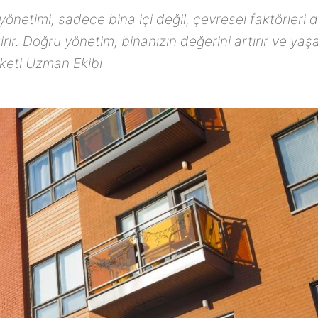
yönetimi, sadece bina içi değil, çevresel faktörleri 
ir. Doğru yönetim, binanızın değerini artırır ve ya
irketi Uzman Ekibi