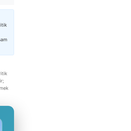
itik
aşam
itik
r;
rmek