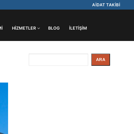
AİDAT TAKİBİ
MI
HIZMETLER
BLOG
İLETIŞIM
İçerik
ARA
Arayın