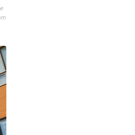
de
şam