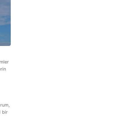
ümler
rin
urum,
 bir