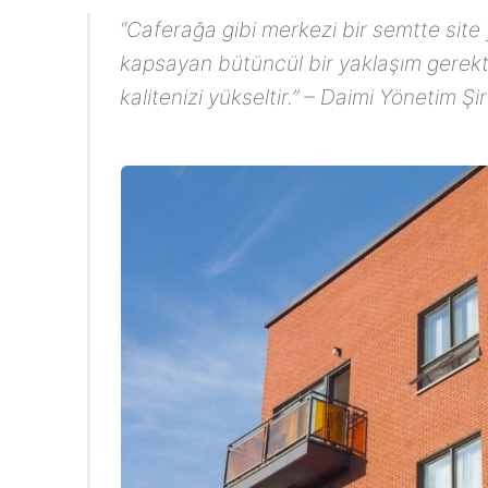
“Caferağa gibi merkezi bir semtte site 
kapsayan bütüncül bir yaklaşım gerektir
kalitenizi yükseltir.” – Daimi Yönetim Ş