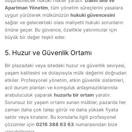
düşürebilecek hukuki riskler yaratır.
Daimi Site ve
Apartman Yönetim
, tüm yönetim süreçlerini yasalara
uygun yürüterek mülkünüzün
hukuki güvencesini
sağlar ve gelecekteki olası maliyetli hukuki sorunların
önüne geçer. Bu güvence, özellikle yatırımcılar için
büyük bir değer teşkil eder.
5. Huzur ve Güvenlik Ortamı
Bir plazadaki veya sitedeki huzur ve güvenlik seviyesi,
yaşam kalitesini ve dolayısıyla mülk değerini doğrudan
etkiler. Profesyonel yönetim, etkin güvenlik sistemleri,
acil durum planları ve komşuluk anlaşmazlıklarında
arabuluculuk yaparak
huzurlu bir ortam
yaratır.
Sorunsuz bir yaşam ortamı sunan mülkler, pazarda her
zaman daha çok talep görür ve daha yüksek fiyata
satılır veya kiralanır. Bu konularla ilgili profesyonel
çözümler için
0216 388 63 63
numarasından bize
ulaşabilirsiniz.