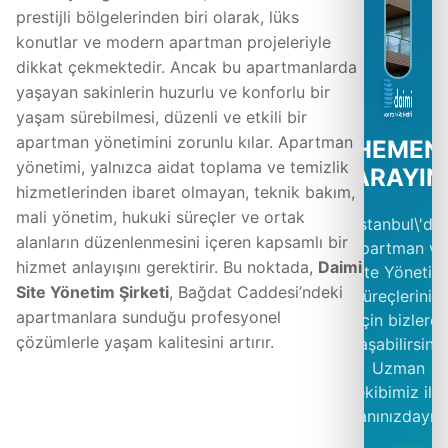
prestijli bölgelerinden biri olarak, lüks
konutlar ve modern apartman projeleriyle
dikkat çekmektedir. Ancak bu apartmanlarda
yaşayan sakinlerin huzurlu ve konforlu bir
yaşam sürebilmesi, düzenli ve etkili bir
apartman yönetimini zorunlu kılar. Apartman
HEMEN
yönetimi, yalnızca aidat toplama ve temizlik
ARAYIN
hizmetlerinden ibaret olmayan, teknik bakım,
mali yönetim, hukuki süreçler ve ortak
İstanbul\'da
alanların düzenlenmesini içeren kapsamlı bir
Apartman ve
hizmet anlayışını gerektirir. Bu noktada,
Daimi
Site Yönetim
Site Yönetim Şirketi
, Bağdat Caddesi’ndeki
süreçleriniz
apartmanlara sunduğu profesyonel
için bizlere
çözümlerle yaşam kalitesini artırır.
ulaşabilirsiniz
Uzman
ekibimiz ile
yanınızdayız.