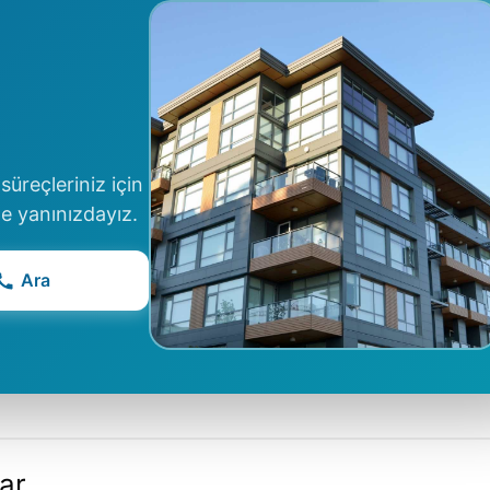
üreçleriniz için
le yanınızdayız.
Ara
lar