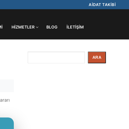
AİDAT TAKİBİ
MI
HIZMETLER
BLOG
İLETIŞIM
İçerik
ARA
Arayın
ararı