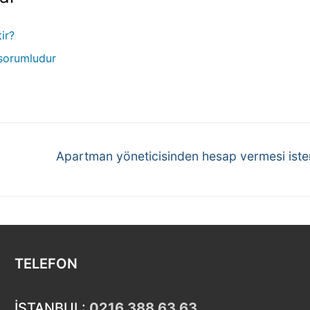
ir?
 sorumludur
Apartman yöneticisinden hesap vermesi isten
TELEFON
İSTANBUL:
0216 388 63 63