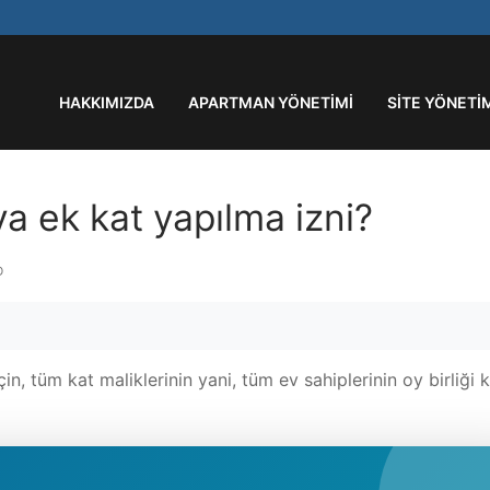
HAKKIMIZDA
APARTMAN YÖNETIMI
SITE YÖNETI
a ek kat yapılma izni?
D
n, tüm kat maliklerinin yani, tüm ev sahiplerinin oy birliği k