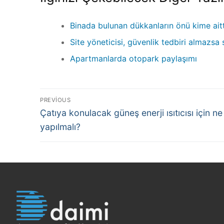
Binada bulunan dükkanların önü kime aitt
Site yöneticisi, güvenlik tedbiri almazsa
Apartmanlarda otopark paylaşımı
PREVIOUS
Çatıya konulacak güneş enerji ısıtıcısı için ne
yapılmalı?