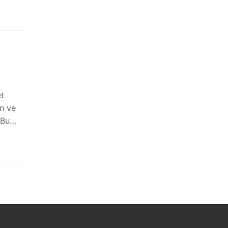
t
en ve
. Bu…