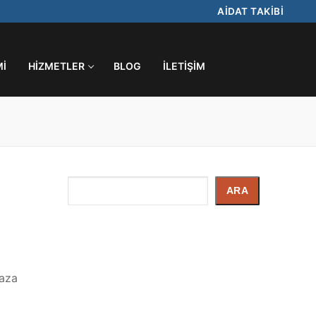
AİDAT TAKİBİ
MI
HIZMETLER
BLOG
İLETIŞIM
İçerik
ARA
Arayın
laza